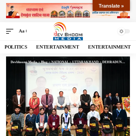
Translate »
Aa
POLITICS
ENTERTAINMENT
ENTERTAINMENT
Devbhoomi Media
>
Blog
>
NATIONAL
>
UTTARAKHAND
>
DEHRADUN
>
मुख्यमंत