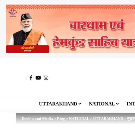
UTTARAKHAND
NATIONAL
IN
Devbhoomi Media
>
Blog
>
NATIONAL
>
UTTARAKHAND
>
मुख्य