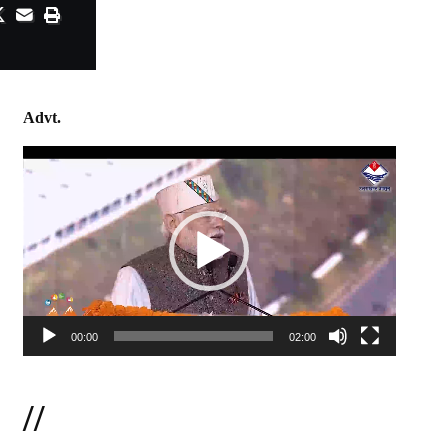
Advt.
Video
Player
00:00
02:00
//