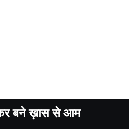
टाकर बने ख़ास से आम