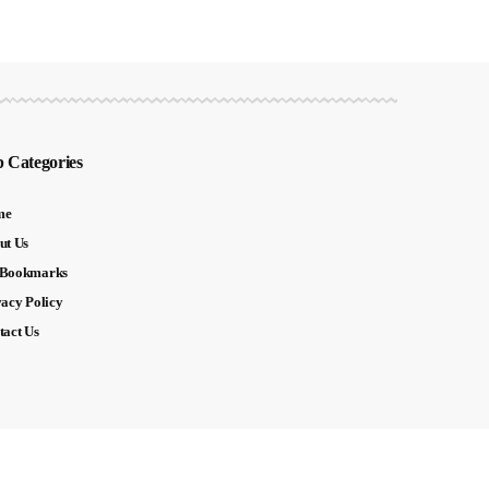
 Categories
me
ut Us
Bookmarks
vacy Policy
tact Us