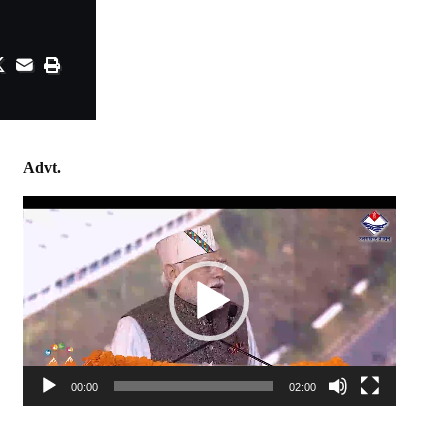
Advt.
Video
Player
00:00
02:00