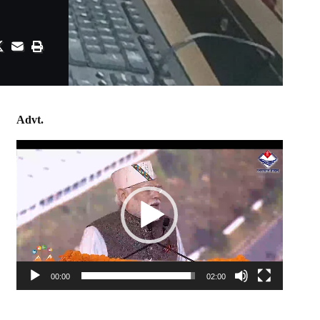
Advt.
Video
Player
00:00
02:00