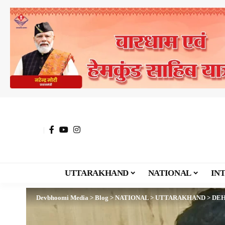
UTTARAKHAND
NATIONAL
IN
Devbhoomi Media
>
Blog
>
NATIONAL
>
UTTARAKHAND
>
DE