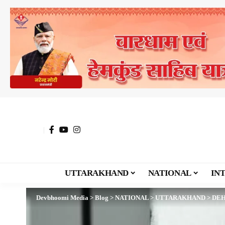
UTTARAKHAND
NATIONAL
IN
Devbhoomi Media
>
Blog
>
NATIONAL
>
UTTARAKHAND
>
DE