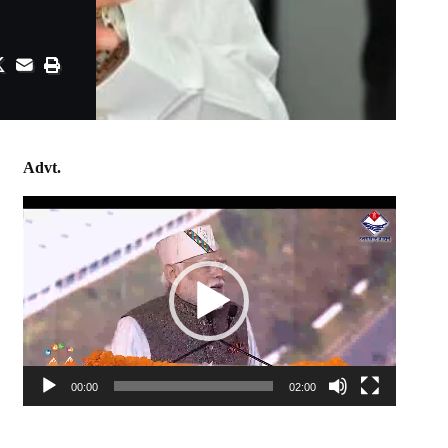
Advt.
Video
Player
00:00
02:00