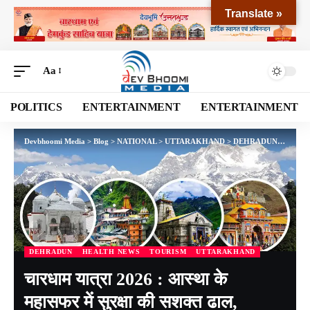
Translate »
Aa
POLITICS
ENTERTAINMENT
ENTERTAINMENT
Devbhoomi Media
>
Blog
>
NATIONAL
>
UTTARAKHAND
>
DEHRADUN
>
चारधाम य
DEHRADUN
HEALTH NEWS
TOURISM
UTTARAKHAND
चारधाम यात्रा 2026 : आस्था के
महासफर में सुरक्षा की सशक्त ढाल,