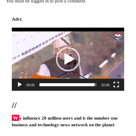
You must be
logged in
to post a comment.
Advt.
Video
Player
00:00
02:00
//
W
e influence 20 million users and is the number one
business and technology news network on the planet