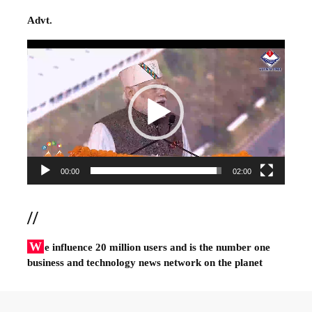
Advt.
Video
Player
00:00
02:00
//
W
e influence 20 million users and is the number one
business and technology news network on the planet