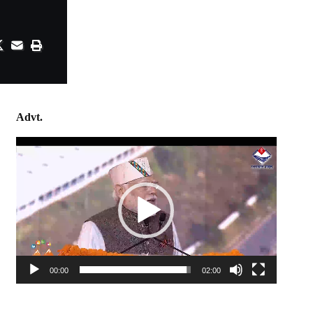
Advt.
Video
Player
00:00
02:00