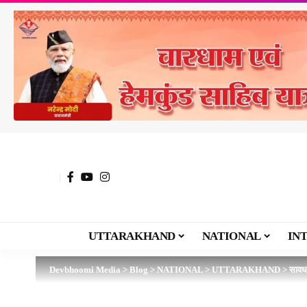
UTTARAKHAND
NATIONAL
IN
Devbhoomi Media
>
Blog
>
NATIONAL
>
UTTARAKHAND
>
सावधा