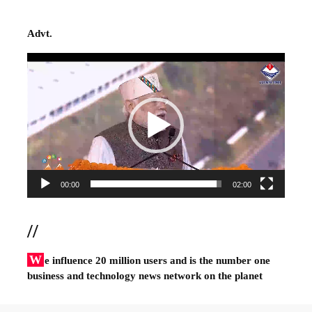
Advt.
Video
Player
00:00
02:00
//
W
e influence 20 million users and is the number one
business and technology news network on the planet