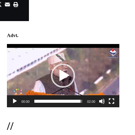
Advt.
Video
Player
00:00
02:00
//