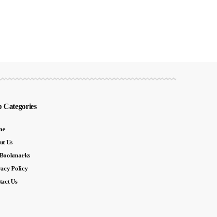
 Categories
me
ut Us
Bookmarks
vacy Policy
tact Us