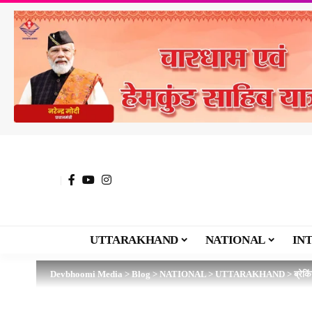
UTTARAKHAND
NATIONAL
IN
Devbhoomi Media
>
Blog
>
NATIONAL
>
UTTARAKHAND
>
ब्रेक