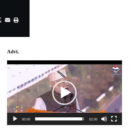
Advt.
Video
Player
00:00
02:00