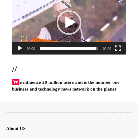
Player
00:00
02:00
//
W
e influence 20 million users and is the number one
business and technology news network on the planet
About US