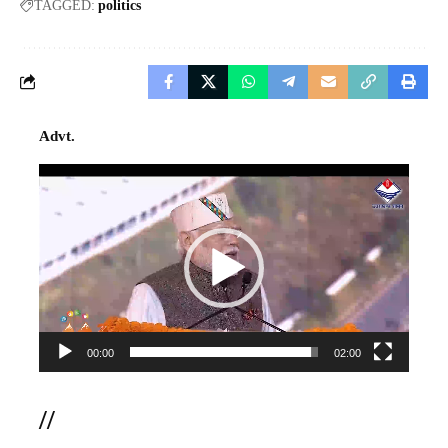
TAGGED:
politics
Advt.
Video
Player
00:00
02:00
//