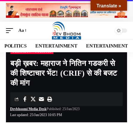
Translate »
Aa
POLITICS
ENTERTAINMENT
ENTERTAINMENT
DEHRADUN
POLITICS
Devbhoomi Media
>
Blog
>
NATIONAL
>
UTTARAKHAND
>
DEHRADUN
>
बड़ी ख़ब
बड़ी ख़बर: महाराज ने नितिन गडकरी से
की शिष्टाचार भेंट! (CRIF) से की बजट
की मांग
Devbhoomi Media Desk
Published: 25/Jan/2023
Last updated: 25/Jan/2023 10:05 PM