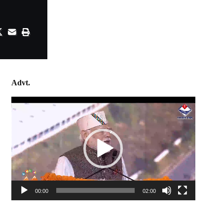
Advt.
Video
Player
00:00
02:00