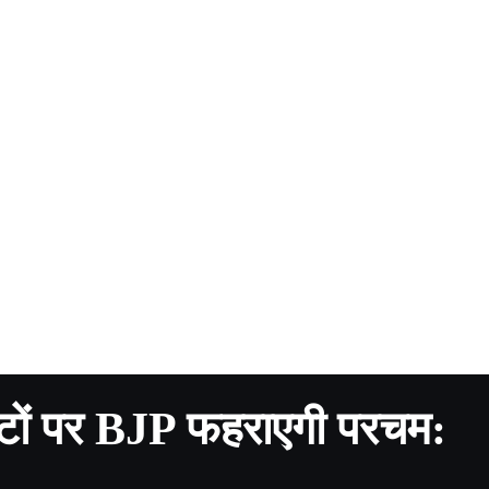
टों पर BJP फहराएगी परचम: