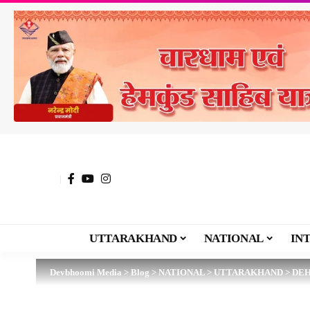
UTTARAKHAND
NATIONAL
IN
Devbhoomi Media
>
Blog
>
NATIONAL
>
UTTARAKHAND
>
DE