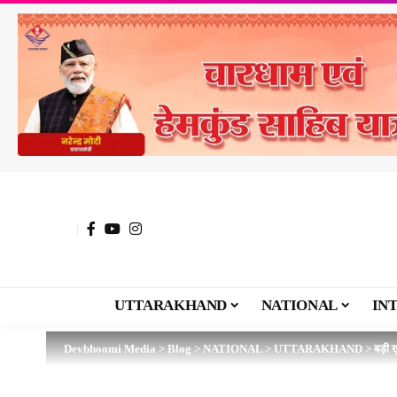
UTTARAKHAND
NATIONAL
IN
Devbhoomi Media
>
Blog
>
NATIONAL
>
UTTARAKHAND
>
बड़ी ख़