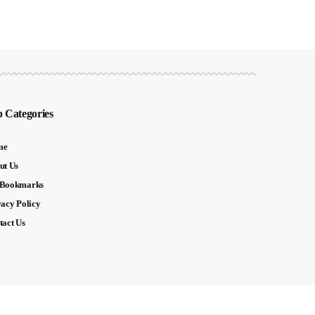
 Categories
me
ut Us
Bookmarks
vacy Policy
tact Us