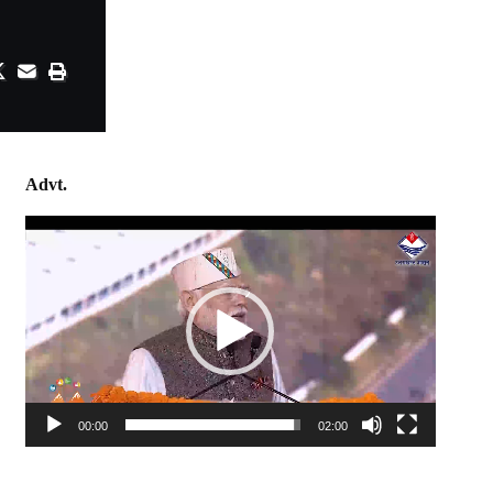
Advt.
Video
Player
00:00
02:00