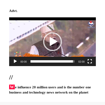
Advt.
Video
Player
00:00
02:00
//
W
e influence 20 million users and is the number one
business and technology news network on the planet