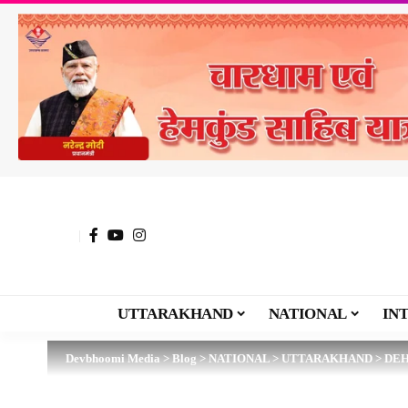
UTTARAKHAND
NATIONAL
IN
Devbhoomi Media
>
Blog
>
NATIONAL
>
UTTARAKHAND
>
DE