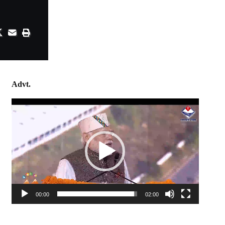
Advt.
Video
Player
00:00
02:00