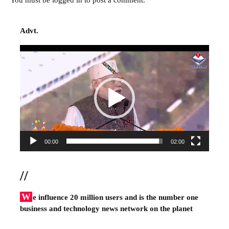
Advt.
Video
Player
00:00
02:00
//
W
e influence 20 million users and is the number one
business and technology news network on the planet