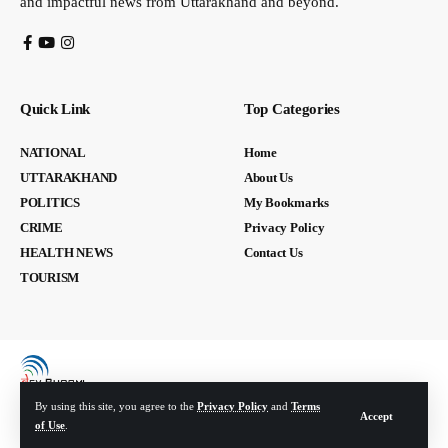
and impactful news from Uttarakhand and beyond.
Quick Link
Top Categories
NATIONAL
Home
UTTARAKHAND
About Us
POLITICS
My Bookmarks
CRIME
Privacy Policy
HEALTH NEWS
Contact Us
TOURISM
By using this site, you agree to the
Privacy Policy
and
Terms
Accept
of Use
.
© Devbhoomi Media. All Rights Reserved. | Developed By:
Tech Yard Labs