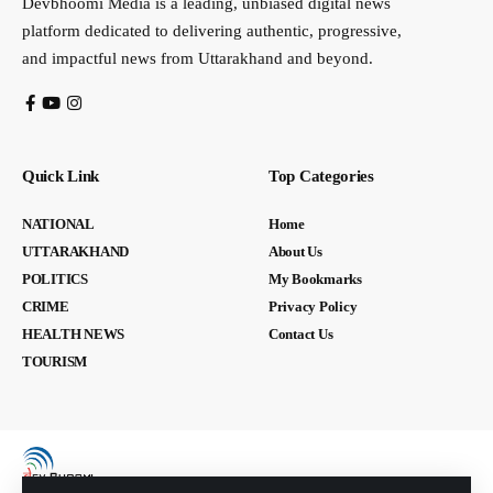
Devbhoomi Media is a leading, unbiased digital news
platform dedicated to delivering authentic, progressive,
and impactful news from Uttarakhand and beyond.
Quick Link
Top Categories
NATIONAL
Home
UTTARAKHAND
About Us
POLITICS
My Bookmarks
CRIME
Privacy Policy
HEALTH NEWS
Contact Us
TOURISM