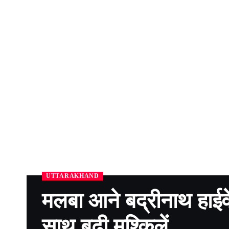
UTTARAKHAND
मलबा आने बद्रीनाथ हाईवे
साथ बढ़ी मुश्किलें