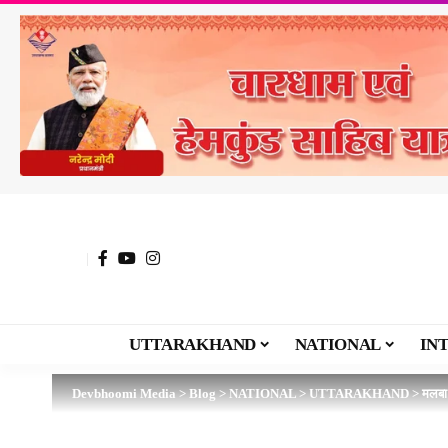
UTTARAKHAND
NATIONAL
IN
Devbhoomi Media
>
Blog
>
NATIONAL
>
UTTARAKHAND
>
मलबा 