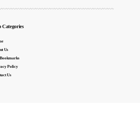
 Categories
me
ut Us
Bookmarks
vacy Policy
tact Us