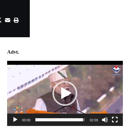
Advt.
Video
Player
00:00
02:00