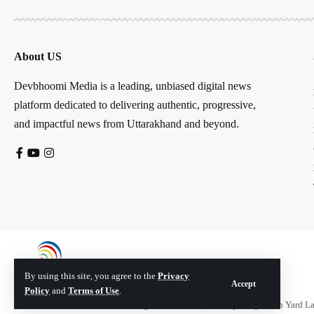
About US
Devbhoomi Media is a leading, unbiased digital news
platform dedicated to delivering authentic, progressive,
and impactful news from Uttarakhand and beyond.
By using this site, you agree to the
Privacy
Accept
Policy
and
Terms of Use
.
© Devbhoomi Media. All Rights Reserved. | Developed By:
Tech Yard L