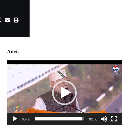
Advt.
Video
Player
00:00
02:00