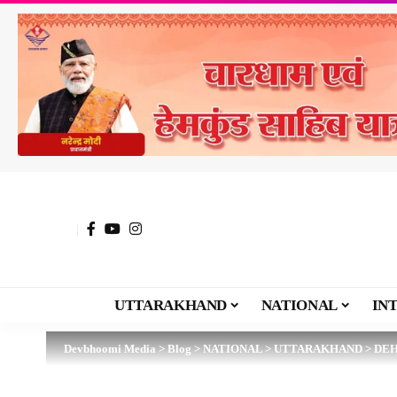
UTTARAKHAND
NATIONAL
IN
Devbhoomi Media
>
Blog
>
NATIONAL
>
UTTARAKHAND
>
DE