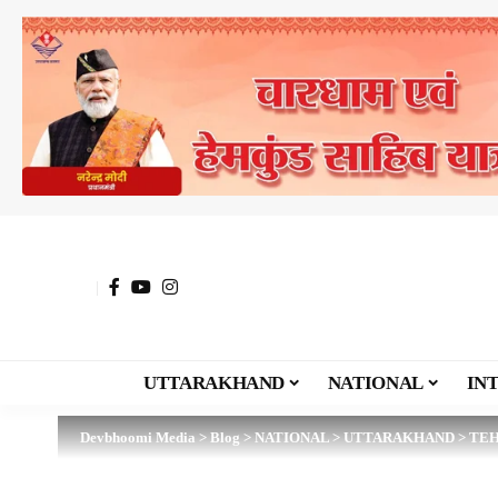
UTTARAKHAND
NATIONAL
IN
Devbhoomi Media
>
Blog
>
NATIONAL
>
UTTARAKHAND
>
TE