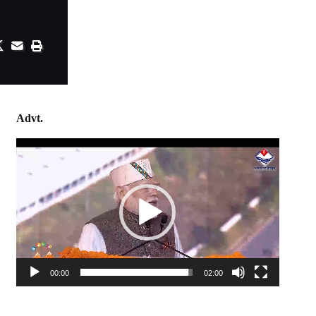
Advt.
Video
Player
00:00
02:00