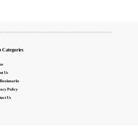
 Categories
me
ut Us
Bookmarks
vacy Policy
tact Us