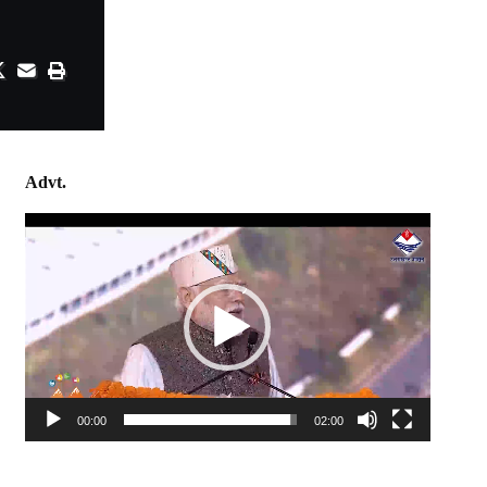
Advt.
Video
Player
00:00
02:00