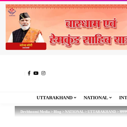
UTTARAKHAND
NATIONAL
IN
Devbhoomi Media
>
Blog
>
NATIONAL
>
UTTARAKHAND
>
समस्य