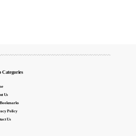
 Categories
me
ut Us
Bookmarks
vacy Policy
tact Us