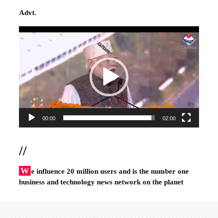
Advt.
Video
Player
00:00
02:00
//
W
e influence 20 million users and is the number one
business and technology news network on the planet