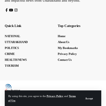
and impactful news from Uttarakhand and beyond.
Quick Link
Top Categories
NATIONAL
Home
UTTARAKHAND
About Us
POLITICS
My Bookmarks
CRIME
Privacy Policy
HEALTH NEWS
Contact Us
TOURISM
By using this site, you agree to the
Privacy Policy
and
Terms
Accept
of Use
.
© Devbhoomi Media. All Rights Reserved. | Developed By:
Tech Yard Labs