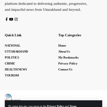
platform dedicated to delivering authentic, progressive,
and impactful news from Uttarakhand and beyond.
Quick Link
Top Categories
NATIONAL
Home
UTTARAKHAND
About Us
POLITICS
My Bookmarks
CRIME
Privacy Policy
HEALTH NEWS
Contact Us
TOURISM
By using this site, you agree to the
Privacy Policy
and
Terms