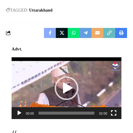
TAGGED:
Uttarakhand
Advt.
Video
Player
00:00
02:00