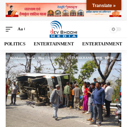
Translate »
Aa
POLITICS
ENTERTAINMENT
ENTERTAINMENT
Devbhoomi Media
>
Blog
>
NATIONAL
>
UTTARAKHAND
>
हादसा : हाईवे पर पलटी सवारियों से भरी बस, 10 घायल, दो गंभीर