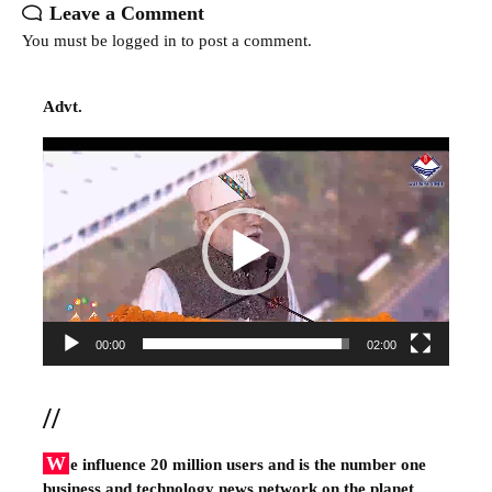
Leave a Comment
You must be
logged in
to post a comment.
Advt.
Video
Player
00:00
02:00
//
W
e influence 20 million users and is the number one
business and technology news network on the planet