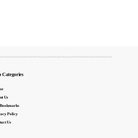
 Categories
me
ut Us
Bookmarks
vacy Policy
tact Us