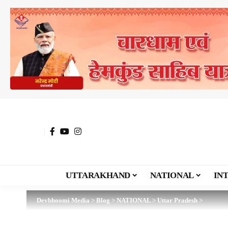
UTTARAKHAND
NATIONAL
IN
Devbhoomi Media
>
Blog
>
NATIONAL
>
Uttar Pradesh
>