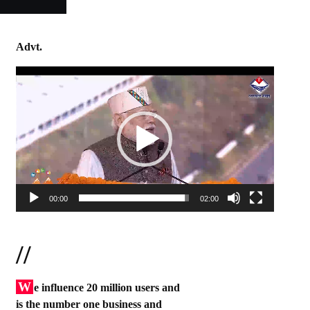
Advt.
Video
Player
00:00
02:00
//
W
e influence 20 million users and
is the number one business and