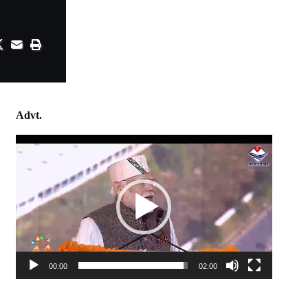
Advt.
Video
Player
00:00
02:00