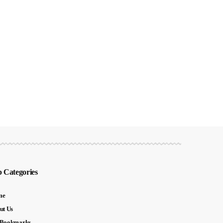
 Categories
me
ut Us
Bookmarks