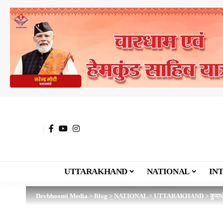
UTTARAKHAND
NATIONAL
IN
Devbhoomi Media
>
Blog
>
NATIONAL
>
UTTARAKHAND
>
कुमाऊ