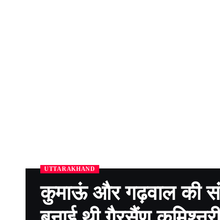
UTTARAKHAND
कुमाऊं और गढ़वाल की संस
बनाई थी गैरसैंण कमिश्नरी-त