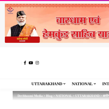
UTTARAKHAND
NATIONAL
IN
Devbhoomi Media
>
Blog
>
NATIONAL
>
UTTARAKHAND
>
आरोग्