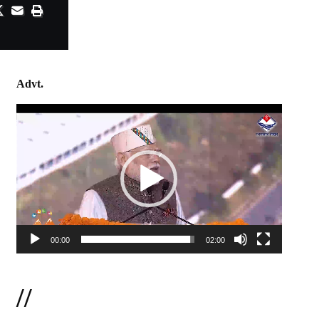
Advt.
Video
Player
00:00
02:00
//