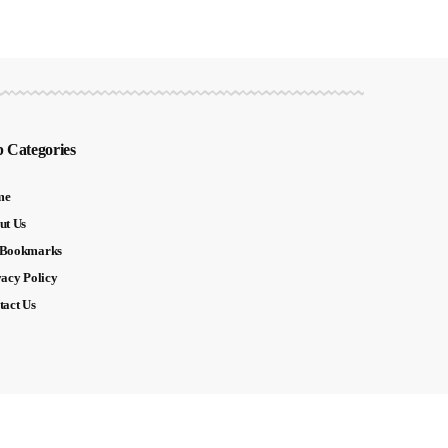
 Categories
me
ut Us
Bookmarks
vacy Policy
tact Us