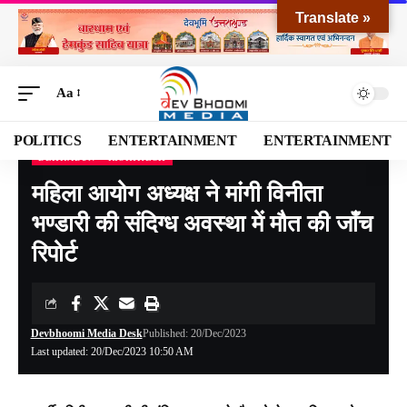
Translate »
Aa
POLITICS
ENTERTAINMENT
ENTERTAINMENT
DEHRADUN
RISHIKESH
Devbhoomi Media
>
Blog
>
NATIONAL
>
UTTARAKHAND
>
DEHRADUN
>
rishike
महिला आयोग अध्यक्ष ने मांगी विनीता
भण्डारी की संदिग्ध अवस्था में मौत की जाँच
रिपोर्ट
Devbhoomi Media Desk
Published: 20/Dec/2023
Last updated: 20/Dec/2023 10:50 AM