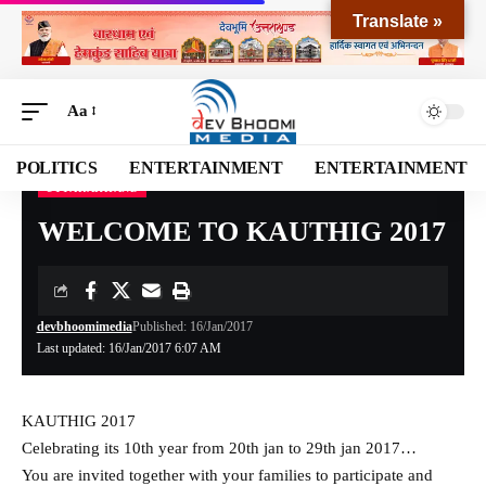
Translate »
Aa
POLITICS
ENTERTAINMENT
ENTERTAINMENT
UTTARAKHAND
Devbhoomi Media
>
Blog
>
NATIONAL
>
UTTARAKHAND
>
WELCOME TO KAUTHIG 2017
WELCOME TO KAUTHIG 2017
devbhoomimedia
Published: 16/Jan/2017
Last updated: 16/Jan/2017 6:07 AM
KAUTHIG 2017
Celebrating its 10th year from 20th jan to 29th jan 2017…
You are invited together with your families to participate and