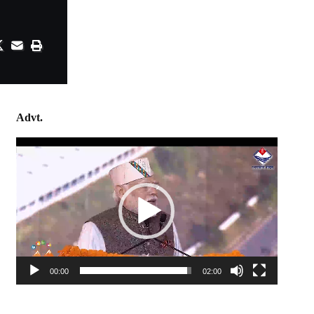
Advt.
Video
Player
00:00
02:00