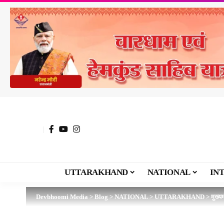
UTTARAKHAND
NATIONAL
IN
Devbhoomi Media
>
Blog
>
NATIONAL
>
UTTARAKHAND
>
मुख्य