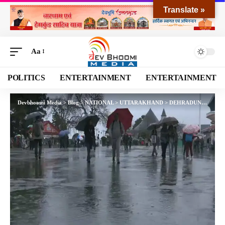
Translate »
Aa
POLITICS
ENTERTAINMENT
ENTERTAINMENT
Devbhoomi Media
>
Blog
>
NATIONAL
>
UTTARAKHAND
>
DEHRADUN
>
Weather