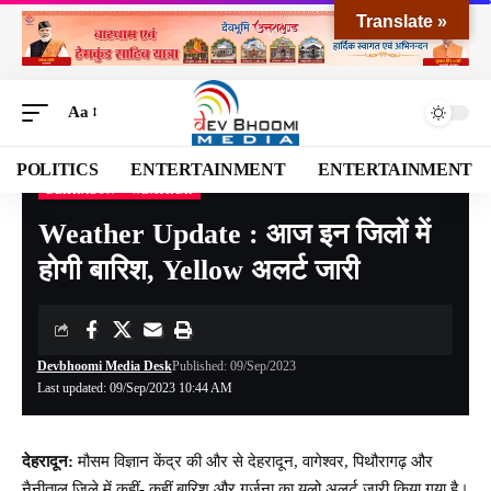
Translate »
Aa
POLITICS
ENTERTAINMENT
ENTERTAINMENT
DEHRADUN
WEATHER
Devbhoomi Media
>
Blog
>
NATIONAL
>
UTTARAKHAND
>
DEHRADUN
>
Weather
Weather Update : आज इन जिलों में
होगी बारिश, Yellow अलर्ट जारी
Devbhoomi Media Desk
Published: 09/Sep/2023
Last updated: 09/Sep/2023 10:44 AM
देहरादून:
मौसम विज्ञान केंद्र की और से देहरादून, वागेश्वर, पिथौरागढ़ और
नैनीताल जिले में कहीं- कहीं बारिश और गर्जना का यलो अलर्ट जारी किया गया है।