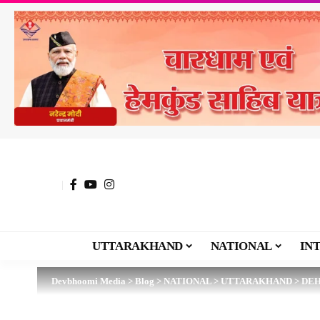
UTTARAKHAND
NATIONAL
IN
Devbhoomi Media
>
Blog
>
NATIONAL
>
UTTARAKHAND
>
DE