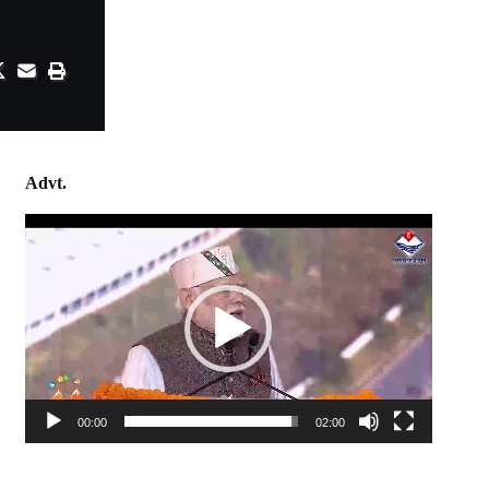
Advt.
Video
Player
00:00
02:00