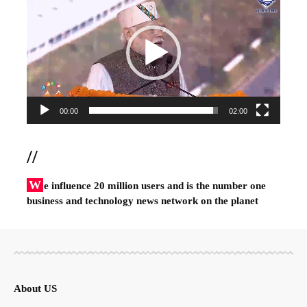
Player
00:00
02:00
//
W
e influence 20 million users and is the number one
business and technology news network on the planet
About US