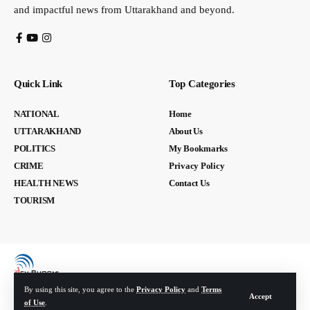
and impactful news from Uttarakhand and beyond.
Quick Link
Top Categories
NATIONAL
Home
UTTARAKHAND
About Us
POLITICS
My Bookmarks
CRIME
Privacy Policy
HEALTH NEWS
Contact Us
TOURISM
By using this site, you agree to the
Privacy Policy
and
Terms
Accept
of Use
.
© Devbhoomi Media. All Rights Reserved. | Developed By:
Tech Yard Labs