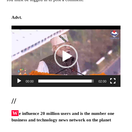
Advt.
Video
Player
00:00
02:00
//
W
e influence 20 million users and is the number one
business and technology news network on the planet