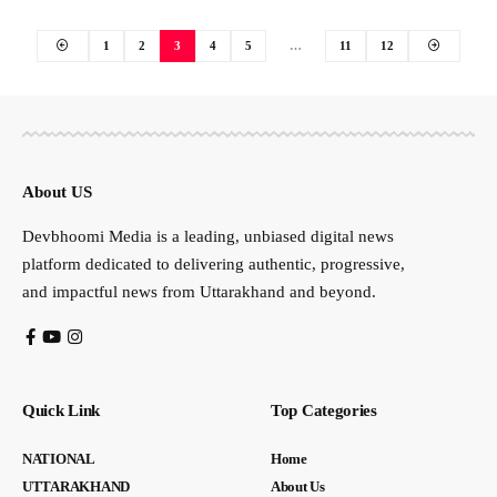
1
2
3
4
5
…
11
12
About US
Devbhoomi Media is a leading, unbiased digital news
platform dedicated to delivering authentic, progressive,
and impactful news from Uttarakhand and beyond.
Quick Link
Top Categories
NATIONAL
Home
UTTARAKHAND
About Us