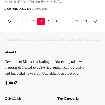
नंदा देवी मेले को राजकीय मेला घोषित किया बूथ नं. 91 में…
Devbhoomi Media Desk
25/Sep/2023
1
2
3
4
5
6
…
28
29
About US
Devbhoomi Media is a leading, unbiased digital news
platform dedicated to delivering authentic, progressive,
and impactful news from Uttarakhand and beyond.
Quick Link
Top Categories