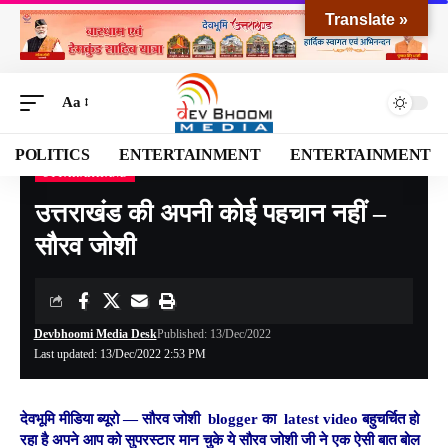
Translate »
Aa
POLITICS
ENTERTAINMENT
ENTERTAINMENT
UTTARAKHAND
Devbhoomi Media
>
Blog
>
NATIONAL
>
UTTARAKHAND
>
उत्तराखंड की अपनी कोई पहचान नहीं –सौरव जोशी
उत्तराखंड की अपनी कोई पहचान नहीं –
सौरव जोशी
Devbhoomi Media Desk
Published: 13/Dec/2022
Last updated: 13/Dec/2022 2:53 PM
देवभूमि मीडिया ब्यूरो
—
सौरव जोशी blogger का latest video बहुचर्चित हो
रहा है अपने आप को सुपरस्टार मान चुके ये सौरव जोशी जी ने एक ऐसी बात बोल