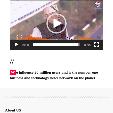
Player
00:00
02:00
//
W
e influence 20 million users and is the number one
business and technology news network on the planet
About US