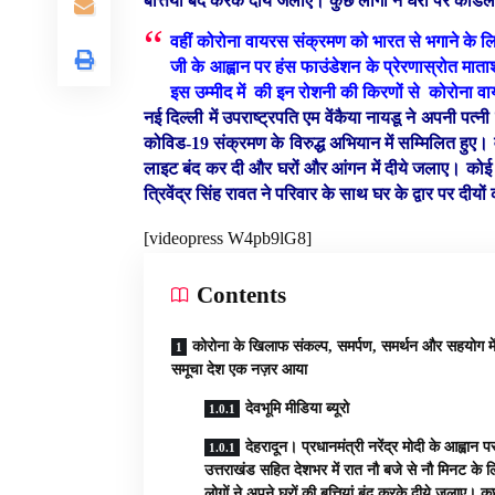
बत्तियां बंद करके दीये जलाए। कुछ लोगों ने घरों पर कै
वहीं कोरोना वायरस संक्रमण को भारत से भगाने के लिए
जी के आह्वान पर हंस फाउंडेशन के प्रेरणास्रोत माताश
इस उम्मीद में की इन रोशनी की किरणों से कोरोना व
नई दिल्ली में उपराष्ट्रपति एम वेंकैया नायडू ने अपनी पत्
कोविड-19 संक्रमण के विरुद्ध अभियान में सम्मिलित हुए। व
लाइट बंद कर दी और घरों और आंगन में दीये जलाए। कोई
त्रिवेंद्र सिंह रावत ने परिवार के साथ घर के द्वार पर दी
[videopress W4pb9lG8]
Contents
कोरोना के खिलाफ संकल्प, समर्पण, समर्थन और सहयोग मे
समूचा देश एक नज़र आया
देवभूमि मीडिया ब्यूरो
देहरादून। प्रधानमंत्री नरेंद्र मोदी के आह्वान प
उत्तराखंड सहित देशभर में रात नौ बजे से नौ मिनट के ल
लोगों ने अपने घरों की बत्तियां बंद करके दीये जलाए। क