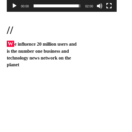
00:00
02:00
//
W
e influence 20 million users and
is the number one business and
technology news network on the
planet