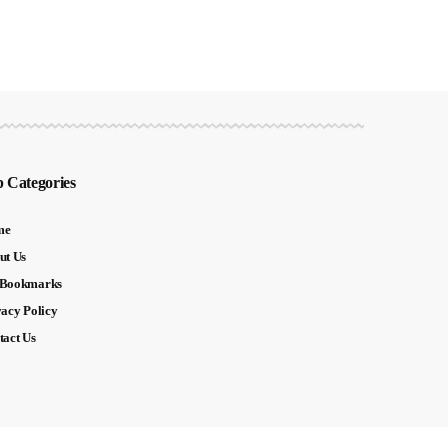
 Categories
me
ut Us
Bookmarks
vacy Policy
tact Us