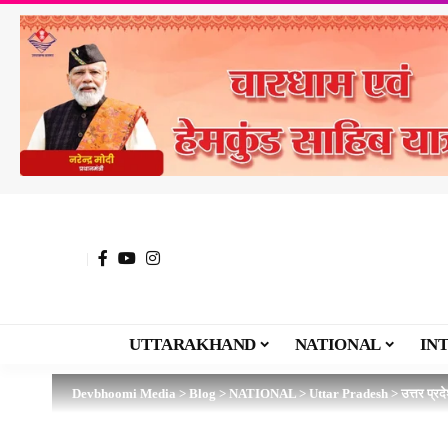
UTTARAKHAND
NATIONAL
IN
Devbhoomi Media
>
Blog
>
NATIONAL
>
Uttar Pradesh
>
उत्तर प्रद