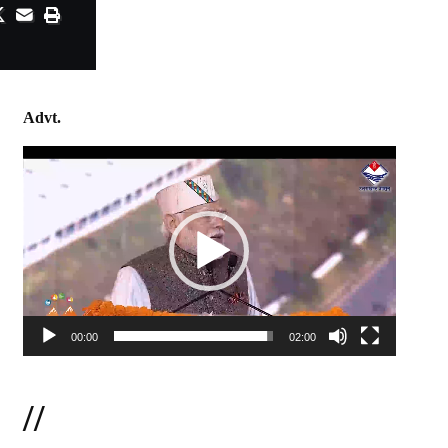
Advt.
Video
Player
00:00
02:00
//