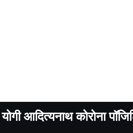
्री योगी आदित्यनाथ कोरोना पॉजि