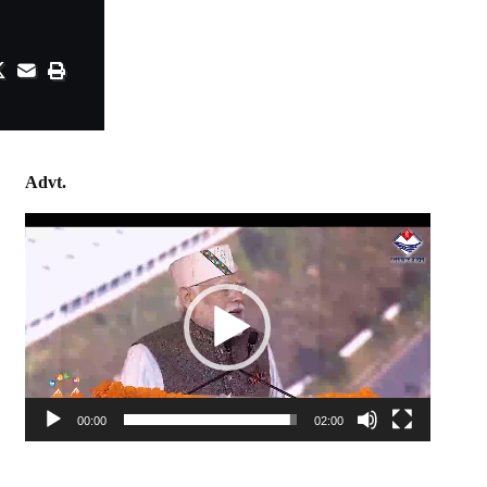
Advt.
Video
Player
00:00
02:00