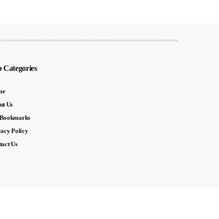
 Categories
me
ut Us
Bookmarks
vacy Policy
tact Us